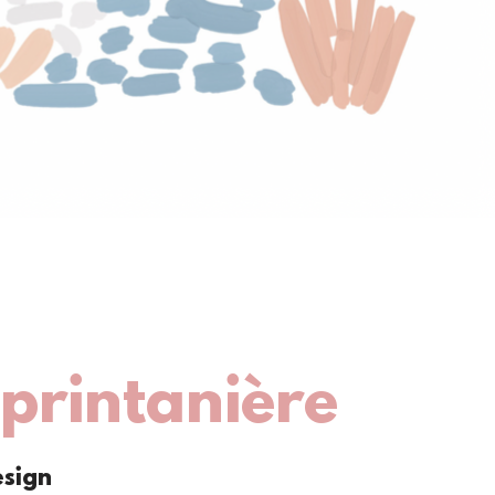
 printanière
esign